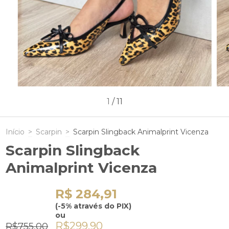
1
/
11
Início
>
Scarpin
>
Scarpin Slingback Animalprint Vicenza
Scarpin Slingback
Animalprint Vicenza
R$ 284,91
(-5% através do PIX)
ou
R$299,90
R$755,00