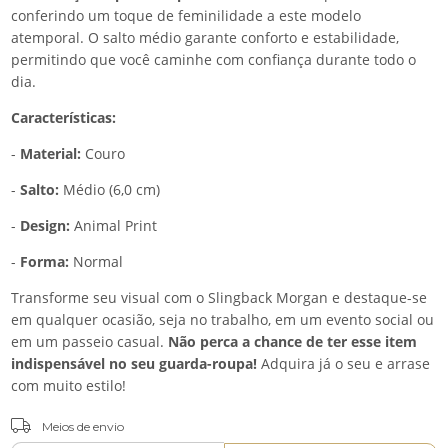
conferindo um toque de feminilidade a este modelo
atemporal. O salto médio garante conforto e estabilidade,
permitindo que você caminhe com confiança durante todo o
dia.
Características:
-
Material:
Couro
-
Salto:
Médio (6,0 cm)
-
Design:
Animal Print
-
Forma:
Normal
Transforme seu visual com o Slingback Morgan e destaque-se
em qualquer ocasião, seja no trabalho, em um evento social ou
em um passeio casual.
Não perca a chance de ter esse item
indispensável no seu guarda-roupa!
Adquira já o seu e arrase
com muito estilo!
ALTERAR CEP
Entregas para o CEP:
Meios de envio