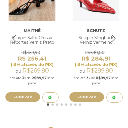
MAITHÊ
SCHUTZ
Scarpin Salto Grosso
Scarpin Slingback
Recortes Verniz Preto
Verniz Vermelho
Schutz
R$459,90
R$690,00
R$ 256,41
R$ 284,91
(-5% através do PIX)
(-5% através do PIX)
R$269,90
R$299,90
ou
ou
em até
3
x de
R$89,97
sem
em até
3
x de
R$99,97
sem
juros
juros
COMPRAR
COMPRAR