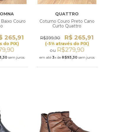
DOMNA
QUATTRO
o Baixo Couro
Coturno Couro Preto Cano
to
Curto Quattro
$ 265,91
R$ 265,91
R$399,90
s do PIX)
(-5% através do PIX)
79,90
R$279,90
ou
3,30
sem juros
em até
3
x de
R$93,30
sem juros