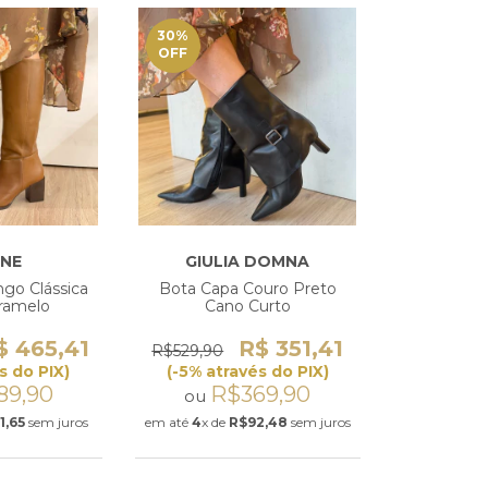
30
%
OFF
INE
GIULIA DOMNA
go Clássica
Bota Capa Couro Preto
ramelo
Cano Curto
$ 465,41
R$ 351,41
R$529,90
s do PIX)
(-5% através do PIX)
89,90
R$369,90
ou
1,65
sem juros
em até
4
x de
R$92,48
sem juros