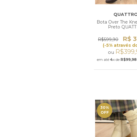
QUATTR
Bota Over The Kn
Preto QUAT
R$ 3
R$599,90
(-5% através do
R$399,
ou
em até
4
x de
R$99,98
30
%
OFF