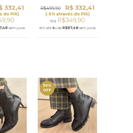
$ 332,41
R$ 332,41
R$499,90
s do PIX)
(-5% através do PIX)
49,90
R$349,90
ou
7,48
sem juros
em até
4
x de
R$87,48
sem juros
30
%
OFF