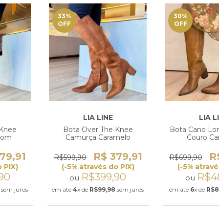
33
%
30
%
OFF
OFF
LIA LINE
LIA L
 Knee
Bota Over The Knee
Bota Cano Lon
rom
Camurça Caramelo
Couro Ca
79,91
R$ 379,91
R
R$599,90
R$699,90
 PIX)
(-5% através do PIX)
(-5% atravé
90
R$399,90
R$4
ou
ou
sem juros
em até
4
x de
R$99,98
sem juros
em até
6
x de
R$8