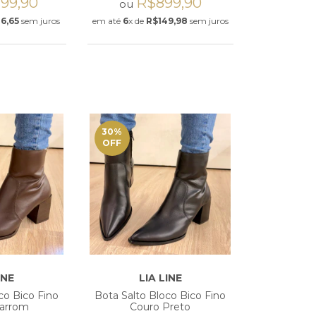
299,90
R$899,90
ou
6,65
sem juros
em até
6
x de
R$149,98
sem juros
30
%
OFF
INE
LIA LINE
co Bico Fino
Bota Salto Bloco Bico Fino
arrom
Couro Preto