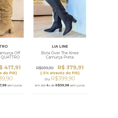
TRO
LIA LINE
amurça Off
Bota Over The Knee
h QUATTRO
Camurça Preta
$ 417,91
R$ 379,91
R$599,90
s do PIX)
(-5% através do PIX)
39,90
R$399,90
ou
7,98
sem juros
em até
4
x de
R$99,98
sem juros