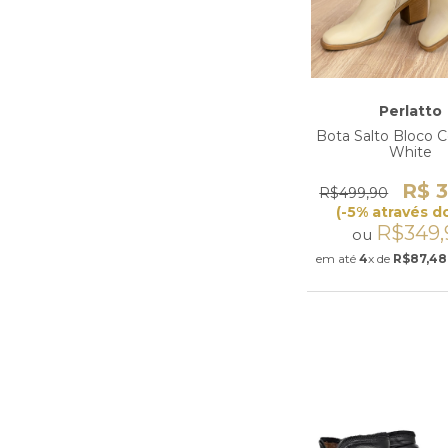
Perlatto
Bota Salto Bloco C
White
R$ 3
R$499,90
(-5% através do
R$349,
ou
em até
4
x de
R$87,48