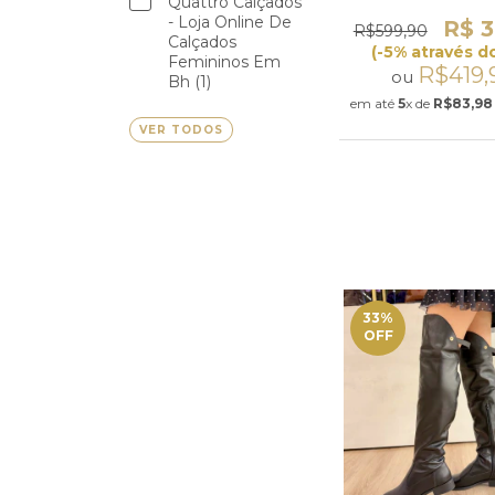
Quattro Calçados
- Loja Online De
R$ 3
R$599,90
Calçados
(-5% através do
Femininos Em
R$419,
ou
Bh (1)
em até
5
x de
R$83,98
VER TODOS
33
%
OFF