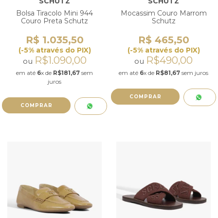
SCHUTZ
SCHUTZ
Bolsa Tiracolo Mini 944
Mocassim Couro Marrom
Couro Preta Schutz
Schutz
R$ 1.035,50
R$ 465,50
(-5% através do PIX)
(-5% através do PIX)
R$1.090,00
R$490,00
ou
ou
em até
6
x de
R$181,67
sem
em até
6
x de
R$81,67
sem juros
juros
COMPRAR