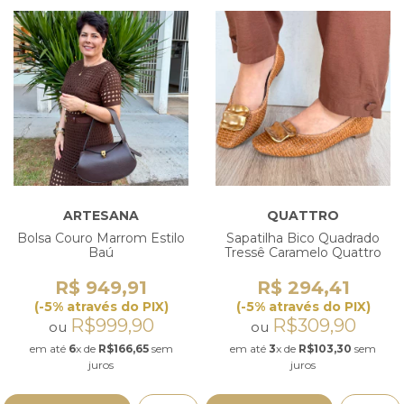
ARTESANA
QUATTRO
Bolsa Couro Marrom Estilo
Sapatilha Bico Quadrado
Baú
Tressê Caramelo Quattro
R$ 949,91
R$ 294,41
(-5% através do PIX)
(-5% através do PIX)
R$999,90
R$309,90
ou
ou
em até
6
x de
R$166,65
sem
em até
3
x de
R$103,30
sem
juros
juros