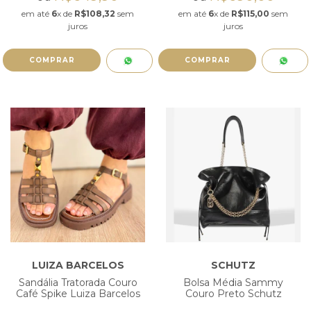
em até
6
x de
R$108,32
sem
em até
6
x de
R$115,00
sem
juros
juros
COMPRAR
COMPRAR
LUIZA BARCELOS
SCHUTZ
Sandália Tratorada Couro
Bolsa Média Sammy
Café Spike Luiza Barcelos
Couro Preto Schutz