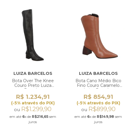
LUIZA BARCELOS
LUIZA BARCELOS
Bota Over The Knee
Bota Cano Médio Bico
Couro Preto Luiza
Fino Couro Caramelo
Barcelos
Luiza Barcelos
R$ 1.234,91
R$ 854,91
(-5% através do PIX)
(-5% através do PIX)
R$1.299,90
R$899,90
ou
ou
em até
6
x de
R$216,65
sem
em até
6
x de
R$149,98
sem
juros
juros