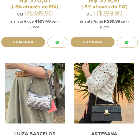
R$ 370,41
R$ 379,91
(-5% através do PIX)
(-5% através do PIX)
R$389,90
R$399,90
ou
ou
em até
4
x de
R$97,48
sem
em até
4
x de
R$99,98
sem
juros
juros
COMPRAR
COMPRAR
LUIZA BARCELOS
ARTESANA