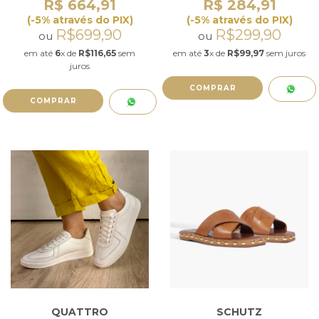
R$ 664,91
R$ 284,91
(-5% através do PIX)
(-5% através do PIX)
R$699,90
R$299,90
ou
ou
em até
6
x de
R$116,65
sem
em até
3
x de
R$99,97
sem juros
juros
COMPRAR
COMPRAR
QUATTRO
SCHUTZ