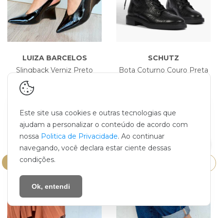
LUIZA BARCELOS
SCHUTZ
Slingback Verniz Preto
Bota Coturno Couro Preta
Luiza Barcelos
Kelly Schutz
R$ 569,91
R$ 1.035,50
(-5% através do PIX)
(-5% através do PIX)
Este site usa cookies e outras tecnologias que
R$599,90
R$1.090,00
ou
ou
ajudam a personalizar o conteúdo de acordo com
em até
6
x de
R$99,98
sem
em até
6
x de
R$181,67
sem
nossa
Politica de Privacidade
. Ao continuar
juros
juros
navegando, você declara estar ciente dessas
condições.
COMPRAR
COMPRAR
Ok, entendi