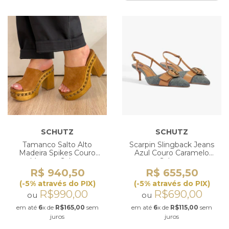
SCHUTZ
SCHUTZ
Tamanco Salto Alto
Scarpin Slingback Jeans
Madeira Spikes Couro
Azul Couro Caramelo
Marrom Schutz
Schutz
R$ 940,50
R$ 655,50
(-5% através do PIX)
(-5% através do PIX)
R$990,00
R$690,00
ou
ou
em até
6
x de
R$165,00
sem
em até
6
x de
R$115,00
sem
juros
juros