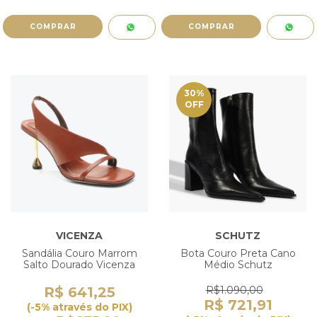
COMPRAR
COMPRAR
30
%
OFF
VICENZA
SCHUTZ
Sandália Couro Marrom
Bota Couro Preta Cano
Salto Dourado Vicenza
Médio Schutz
R$ 641,25
R$1.090,00
R$ 721,91
(-5% através do PIX)