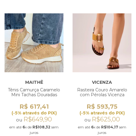
MAITHÊ
VICENZA
Tênis Camurça Caramelo
Rasteira Couro Amarelo
Mini Tachas Douradas
com Pérolas Vicenza
R$ 617,41
R$ 593,75
(-5% através do PIX)
(-5% através do PIX)
R$649,90
R$625,00
ou
ou
em até
6
x de
R$108,32
sem
em até
6
x de
R$104,17
sem
juros
juros