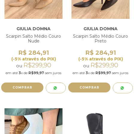
GIULIA DOMNA
GIULIA DOMNA
Scarpin Salto Médio Couro
Scarpin Salto Médio Couro
Nude
Preto
R$ 284,91
R$ 284,91
(-5% através do PIX)
(-5% através do PIX)
R$299,90
R$299,90
ou
ou
em até
3
x de
R$99,97
sem juros
em até
3
x de
R$99,97
sem juros
COMPRAR
COMPRAR