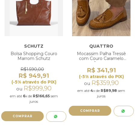
SCHUTZ
QUATTRO
Bolsa Shopping Couro
Mocassim Palha Tressê
Marrom Schutz
com Couro Caramelo
Quattro
R$1.590,00
R$ 341,91
R$ 949,91
(-5% através do PIX)
(-5% através do PIX)
R$359,90
ou
R$999,90
ou
em até
4
x de
R$89,98
sem
em até
6
x de
R$166,65
sem
juros
juros
COMPRAR