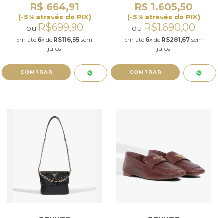
R$ 664,91
R$ 1.605,50
(-5% através do PIX)
(-5% através do PIX)
R$699,90
R$1.690,00
ou
ou
em até
6
x de
R$116,65
sem
em até
6
x de
R$281,67
sem
juros
juros
COMPRAR