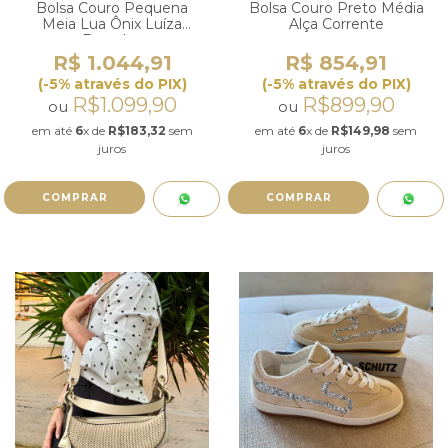
Bolsa Couro Pequena
Bolsa Couro Preto Média
Meia Lua Ônix Luíza
Alça Corrente
Barcelos
R$ 1.044,91
R$ 854,91
(-5% através do PIX)
(-5% através do PIX)
R$1.099,90
R$899,90
ou
ou
em até
6
x de
R$183,32
sem
em até
6
x de
R$149,98
sem
juros
juros