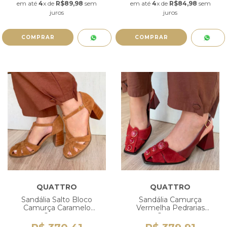
em até
4
x de
R$89,98
sem
em até
4
x de
R$84,98
sem
juros
juros
COMPRAR
COMPRAR
QUATTRO
QUATTRO
Sandália Salto Bloco
Sandália Camurça
Camurça Caramelo
Vermelha Pedrarias
Quattro
Quattro