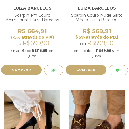
LUIZA BARCELOS
LUIZA BARCELOS
Scarpin em Couro
Scarpin Couro Nude Salto
Animalprint Luiza Barcelos
Médio Luiza Barcelos
R$ 664,91
R$ 569,91
(-5% através do PIX)
(-5% através do PIX)
R$699,90
R$599,90
ou
ou
em até
6
x de
R$116,65
sem
em até
6
x de
R$99,98
sem
juros
juros
COMPRAR
COMPRAR