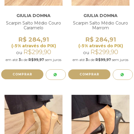
GIULIA DOMNA
GIULIA DOMNA
Scarpin Salto Médio Couro
Scarpin Salto Médio Couro
Caramelo
Marrom
R$ 284,91
R$ 284,91
(-5% através do PIX)
(-5% através do PIX)
R$299,90
R$299,90
ou
ou
em até
3
x de
R$99,97
sem juros
em até
3
x de
R$99,97
sem juros
COMPRAR
COMPRAR