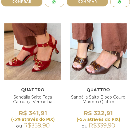
COMPRAR
QUATTRO
QUATTRO
Sandália Salto Taça
Sandália Salto Bloco Couro
Camurça Vermelha
Marrom Qiattro
Quattro
R$ 341,91
R$ 322,91
(-5% através do PIX)
(-5% através do PIX)
R$359,90
R$339,90
ou
ou