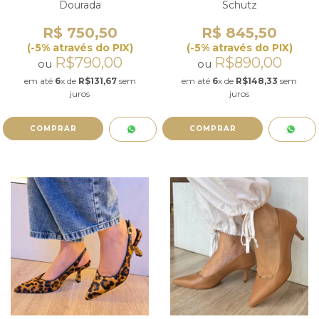
Dourada
Schutz
R$ 750,50
R$ 845,50
(-5% através do PIX)
(-5% através do PIX)
R$790,00
R$890,00
ou
ou
em até
6
x de
R$131,67
sem
em até
6
x de
R$148,33
sem
juros
juros
COMPRAR
COMPRAR