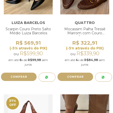
LUIZA BARCELOS
QUATTRO
Scarpin Couro Preto Salto
Mocassim Palha Tressê
Médio Luiza Barcelos
Marrom com Couro
Quattro
R$ 569,91
R$ 322,91
(-5% através do PIX)
(-5% através do PIX)
R$599,90
R$339,90
ou
ou
em até
6
x de
R$99,98
sem
em até
4
x de
R$84,98
sem
juros
juros
COMPRAR
COMPRAR
37
%
OFF