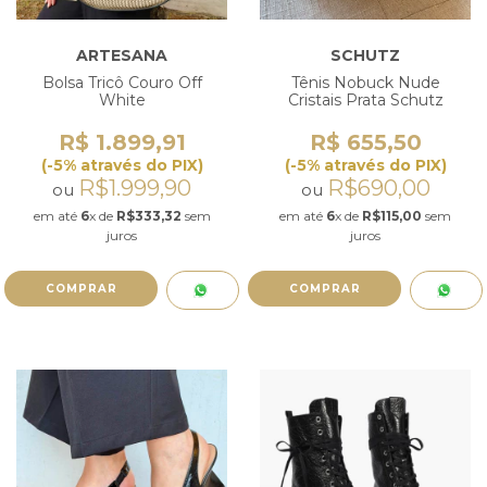
ARTESANA
SCHUTZ
Bolsa Tricô Couro Off
Tênis Nobuck Nude
White
Cristais Prata Schutz
R$ 1.899,91
R$ 655,50
(-5% através do PIX)
(-5% através do PIX)
R$1.999,90
R$690,00
ou
ou
em até
6
x de
R$333,32
sem
em até
6
x de
R$115,00
sem
juros
juros
COMPRAR