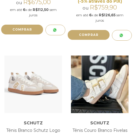
R$675,00
(-5% através do PIX)
ou
R$759,90
ou
em até
6
x de
R$112,50
sem
juros
em até
6
x de
R$126,65
sem
juros
COMPRAR
COMPRAR
SCHUTZ
SCHUTZ
Tênis Branco Schutz Logo
Tênis Couro Branco Fivelas