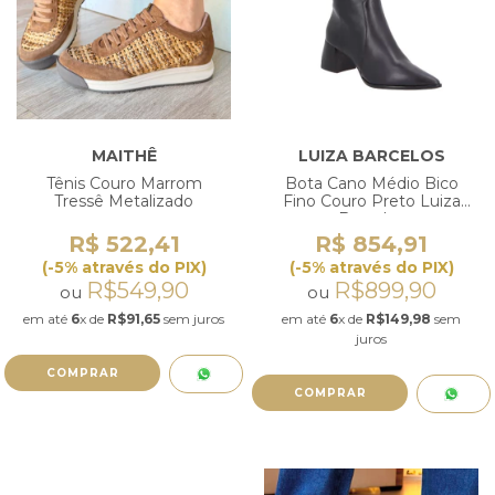
MAITHÊ
LUIZA BARCELOS
Tênis Couro Marrom
Bota Cano Médio Bico
Tressê Metalizado
Fino Couro Preto Luiza
Barcelos
R$ 522,41
R$ 854,91
(-5% através do PIX)
(-5% através do PIX)
R$549,90
R$899,90
ou
ou
em até
6
x de
R$91,65
sem juros
em até
6
x de
R$149,98
sem
juros
COMPRAR
COMPRAR