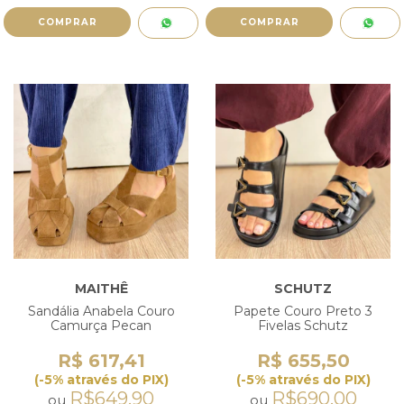
COMPRAR
COMPRAR
MAITHÊ
SCHUTZ
Sandália Anabela Couro
Papete Couro Preto 3
Camurça Pecan
Fivelas Schutz
R$ 617,41
R$ 655,50
(-5% através do PIX)
(-5% através do PIX)
R$649,90
R$690,00
ou
ou