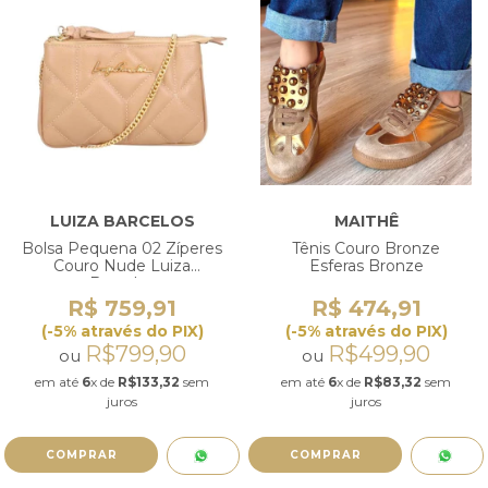
LUIZA BARCELOS
MAITHÊ
Bolsa Pequena 02 Zíperes
Tênis Couro Bronze
Couro Nude Luiza
Esferas Bronze
Barcelos
R$ 759,91
R$ 474,91
(-5% através do PIX)
(-5% através do PIX)
R$799,90
R$499,90
ou
ou
em até
6
x de
R$133,32
sem
em até
6
x de
R$83,32
sem
juros
juros
COMPRAR