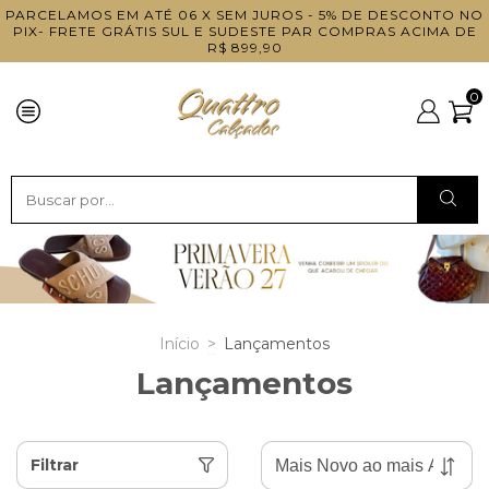
PARCELAMOS EM ATÉ 06 X SEM JUROS - 5% DE DESCONTO NO
PIX- FRETE GRÁTIS SUL E SUDESTE PAR COMPRAS ACIMA DE
R$ 899,90
0
Início
>
Lançamentos
Lançamentos
Filtrar