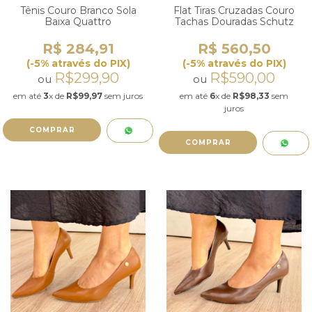
Tênis Couro Branco Sola
Flat Tiras Cruzadas Couro
Baixa Quattro
Tachas Douradas Schutz
R$ 284,91
R$ 560,50
(-5% através do PIX)
(-5% através do PIX)
R$299,90
R$590,00
ou
ou
em até
3
x de
R$99,97
sem juros
em até
6
x de
R$98,33
sem
juros
COMPRAR
COMPRAR